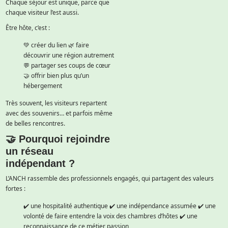
Chaque séjour est unique, parce que
chaque visiteur l’est aussi.
Être hôte, c’est :
💚 créer du lien
🌿 faire
découvrir une région autrement
💬 partager ses coups de cœur
🤝 offrir bien plus qu’un
hébergement
Très souvent, les visiteurs repartent
avec des souvenirs… et parfois même
de belles rencontres.
🤝 Pourquoi rejoindre
un réseau
indépendant ?
L’ANCH rassemble des professionnels engagés, qui partagent des valeurs
fortes :
✔️ une hospitalité authentique
✔️ une indépendance assumée
✔️ une
volonté de faire entendre la voix des chambres d’hôtes
✔️ une
reconnaissance de ce métier passion