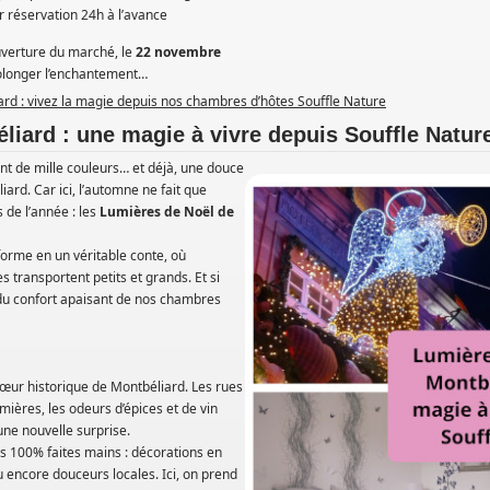
r réservation 24h à l’avance
uverture du marché, le
22 novembre
rolonger l’enchantement…
iard : vivez la magie depuis nos chambres d’hôtes Souffle Nature
liard : une magie à vivre depuis Souffle Natur
ent de mille couleurs… et déjà, une douce
ard. Car ici, l’automne ne fait que
 de l’année : les
Lumières de Noël de
forme en un véritable conte, où
s transportent petits et grands. Et si
 du confort apaisant de nos chambres
œur historique de Montbéliard. Les rues
umières, les odeurs d’épices et de vin
une nouvelle surprise.
es 100% faites mains : décorations en
ou encore douceurs locales. Ici, on prend