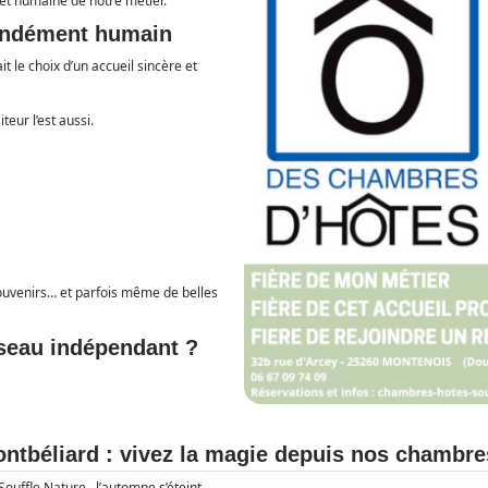
et humaine de notre métier.
fondément humain
ait le choix d’un accueil sincère et
eur l’est aussi.
souvenirs… et parfois même de belles
éseau indépendant ?
ntbéliard : vivez la magie depuis nos chambre
uffle Nature , l’automne s’éteint