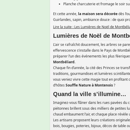
Planche charcuterie et fromage le soir su
Et cette année,
la maison sera décorée
dès l’o
Guirlandes, sapin, ambiance douce : de quoi p
Lire la suite : Les Lumières de Noël de Montbél
Lumières de Noël de Montbé
L’air se rafraîchit doucement, les arbres se par
effervescence s’installe dans le Pays de Montbéli
préparer l’un des événements les plus féeriques
Montbéliard
.
Chaque fin d’année, la cité des Princes se trans
traditions, gourmandises et lumières scintillante
vous veniez vivre cette magie tout en profitant
d’hôtes
Souffle Nature à Montenois
?
Quand la ville s’illumine…
Imaginez-vous flâner dans les rues pavées du c
piétonnes brillent sous des milliers de petites l
chaud embaument l’air, et chaque place révèle 
Les artisans proposent leurs créations original
bois, bougies, poteries, bijoux, décos de table 