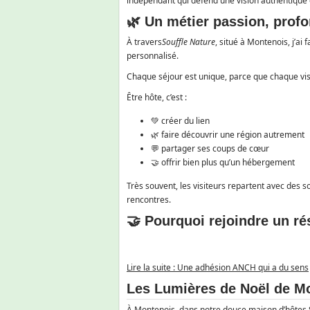
indépendant qui défend une vision authentique 
🌿 Un métier passion, pro
À travers
Souffle Nature
, situé à Montenois, j’ai f
personnalisé.
Chaque séjour est unique, parce que chaque visit
Être hôte, c’est :
💚 créer du lien
🌿 faire découvrir une région autrement
💬 partager ses coups de cœur
🤝 offrir bien plus qu’un hébergement
Très souvent, les visiteurs repartent avec des 
rencontres.
🤝 Pourquoi rejoindre un r
Lire la suite : Une adhésion ANCH qui a du sens
Les Lumières de Noël de Mo
À Montenois, dans notre douce maison d’hôtes So