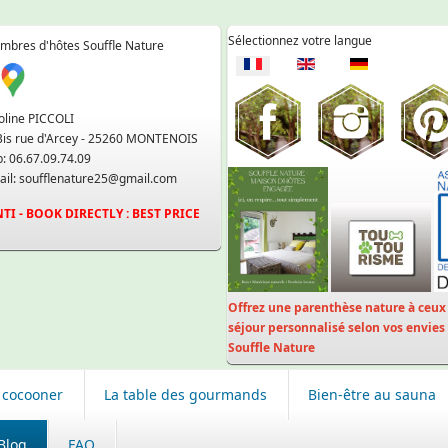
Sélectionnez votre langue
mbres d'hôtes Souffle Nature
oline PICCOLI
Bis rue d'Arcey - 25260 MONTENOIS
: 06.67.09.74.09
il: soufflenature25@gmail.com
TI - BOOK DIRECTLY : BEST PRICE
Offrez une parenthèse nature à ceux 
séjour personnalisé selon vos envies
Souffle Nature
 cocooner
La table des gourmands
Bien-être au sauna
Blog
FAQ