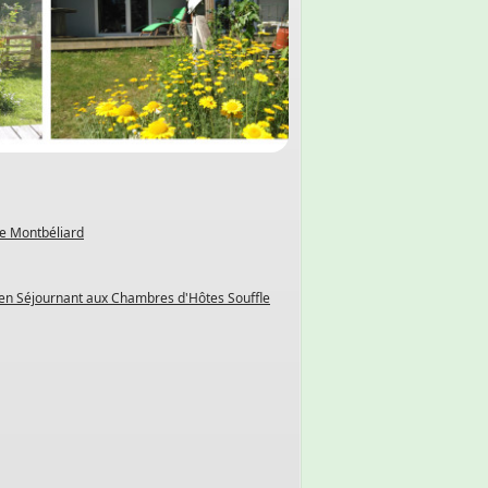
de Montbéliard
 en Séjournant aux Chambres d'Hôtes Souffle