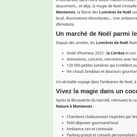
doucement… et déjà, la magie de Noël s’install
Montenois
, la féerie des
Lumières de Noël
vou
local, illuminations étincelantes… Une ambiance
d’émotions
Un marché de Noël parmi le
Depuis des années, les
Lumières de Noël
illum
Invité d’honneur 2025 :
la Corrèze
et son 
Animations, concerts, rencontres avec les
120 000 petites lumières qui scintillent a
Vin chaud, bredalas et douceurs gourma
Un véritable voyage dans l’ambiance de Noël, à 
Vivez la magie dans un coc
Après la découverte du marché, retrouvez le c
Nature
à Montenois :
Chambres chaleureuses inspirées par les 
Petit-déjeuner gourmand local
Ambiance zen et conviviale
Parking gratuit et conseils personnalisés